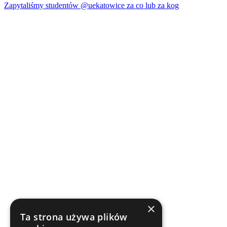
Zapytaliśmy studentów @uekatowice za co lub za kog
×
Ta strona używa plików