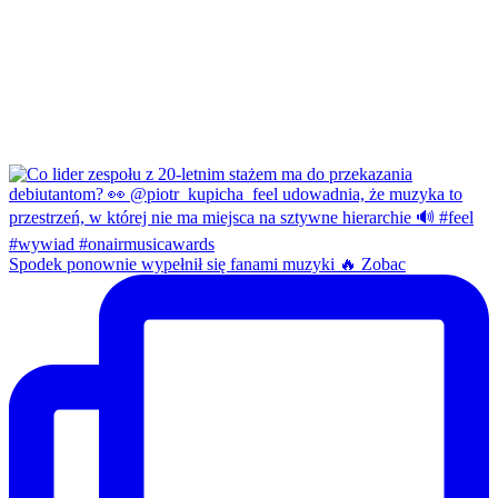
Spodek ponownie wypełnił się fanami muzyki 🔥 Zobac