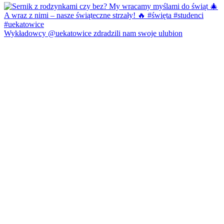
Wykładowcy @uekatowice zdradzili nam swoje ulubion