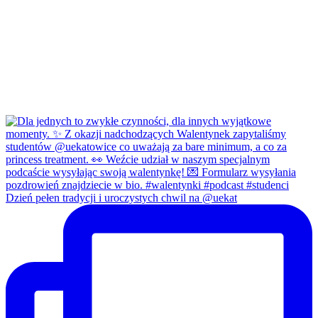
Dzień pełen tradycji i uroczystych chwil na @uekat