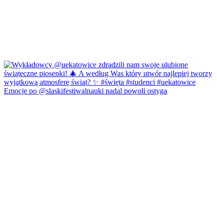
Emocje po @slaskifestiwalnauki nadal powoli ostyga