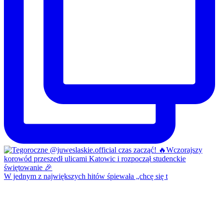
W jednym z największych hitów śpiewała „chcę się t