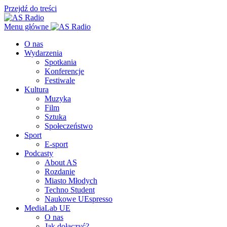
Przejdź do treści
Menu główne
O nas
Wydarzenia
Spotkania
Konferencje
Festiwale
Kultura
Muzyka
Film
Sztuka
Społeczeństwo
Sport
E-sport
Podcasty
About AS
Rozdanie
Miasto Młodych
Techno Student
Naukowe UEspresso
MediaLab UE
O nas
Jak dołączyć?