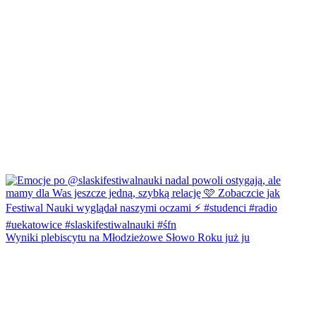
Wyniki plebiscytu na Młodzieżowe Słowo Roku już ju