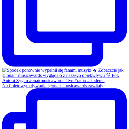
Na fioletowym dywanie @onair_musicawards zawitały