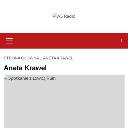
Przejdź
do
treści
Menu
główne
STRONA GŁÓWNA
ANETA KRAWEL
Aneta Krawel