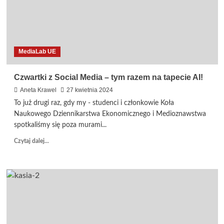
MediaLab UE
Czwartki z Social Media – tym razem na tapecie AI!
Aneta Krawel
27 kwietnia 2024
To już drugi raz, gdy my - studenci i członkowie Koła
Naukowego Dziennikarstwa Ekonomicznego i Medioznawstwa
spotkaliśmy się poza murami...
Dowiedz
Czytaj dalej...
się
więcej
o
Czwartki
z
Social
Media
–