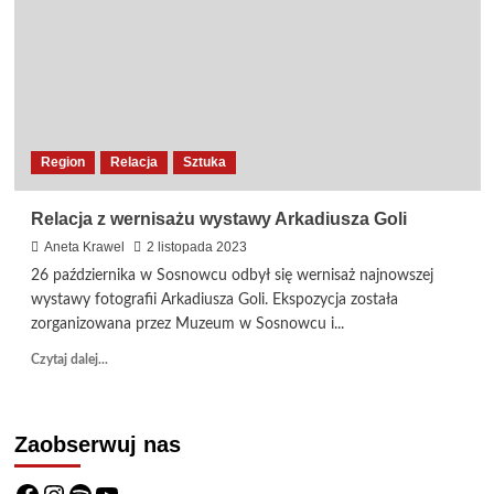
w
BECEK-
U.
Szymborska
okiem
mieszkanki
Rudy
Region
Relacja
Sztuka
Śląskiej
Relacja z wernisażu wystawy Arkadiusza Goli
Aneta Krawel
2 listopada 2023
26 października w Sosnowcu odbył się wernisaż najnowszej
wystawy fotografii Arkadiusza Goli. Ekspozycja została
zorganizowana przez Muzeum w Sosnowcu i...
Dowiedz
Czytaj dalej...
się
więcej
o
Zaobserwuj nas
Relacja
z
wernisażu
Facebook
Instagram
Spotify
YouTube