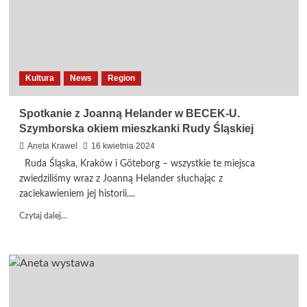
tym
razem
na
tapecie
AI!
Kultura
News
Region
Spotkanie z Joanną Helander w BECEK-U.
Szymborska okiem mieszkanki Rudy Śląskiej
Aneta Krawel
16 kwietnia 2024
Ruda Śląska, Kraków i Göteborg – wszystkie te miejsca
zwiedziliśmy wraz z Joanną Helander słuchając z
zaciekawieniem jej historii....
Dowiedz
Czytaj dalej...
się
więcej
o
Spotkanie
z
Joanną
Helander