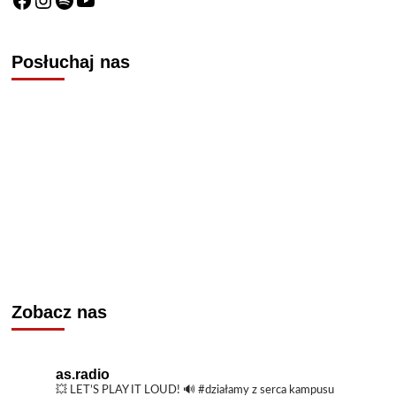
wystawy
Arkadiusza
Goli
Posłuchaj nas
Zobacz nas
as.radio
💥 LET’S PLAY IT LOUD!
🔊 #działamy z serca kampusu