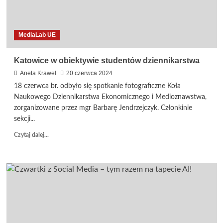
fajnie!
Spotkanie
studentów
MediaLab UE
dziennikarstwa
z
Łowcą
Katowice w obiektywie studentów dziennikarstwa
Ruin
Aneta Krawel
20 czerwca 2024
18 czerwca br. odbyło się spotkanie fotograficzne Koła
Naukowego Dziennikarstwa Ekonomicznego i Medioznawstwa,
zorganizowane przez mgr Barbarę Jendrzejczyk. Członkinie
sekcji...
Dowiedz
Czytaj dalej...
się
więcej
o
Katowice
w
obiektywie
studentów
dziennikarstwa