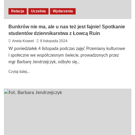
Relacja
Uczelnia
Wydarzenia
Bunkrów nie ma, ale u nas też jest fajnie! Spotkanie
studentów dziennikarstwa z Łowcą Ruin
Aneta Krawel
9 listopada 2024
W poniedziałek 4 listopada podczas zajęć Przemiany kulturowe
i społeczne we współczesnym świecie, prowadzonych przez
mgr Barbarę Jendrzejczyk, odbyło się...
Dowiedz
Czytaj dalej...
się
więcej
o
Bunkrów
nie
ma,
ale
u
nas
też
jest