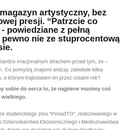
y magazyn artystyczny, bez
ej presji. “Patrzcie co
 - powiedziane z pełną
a pewno nie ze stuprocentową
ie.
bardzo irracjonalnym strachem przed tym, że –
am. Co pomyślą znajomi widząc zaledwie kilka
 o którym trajkotałam im przez ostatni rok?
y sobie do serca to, że najpierw musimy coś
 wielkiego.
rze studenckiego zinu “PonadTO”, realizowanego w
go Dziennikarstwa Ekonomicznego i Medioznawstwa
h. Nigdy nie dostałam tak dużego feedbacku