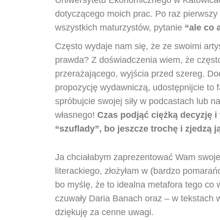
dotyczącego moich prac. Po raz pierwszy 
wszystkich maturzystów, pytanie
“ale co 
Często wydaje nam się, że ze swoimi arty
prawda? Z doświadczenia wiem, że często
przerażającego, wyjścia przed szereg. Doda
propozycję wydawniczą, udostępnijcie to f
spróbujcie swojej siły w podcastach lub na
własnego!
Czas podjąć ciężką decyzję 
“szuflady”, bo jeszcze trochę i zjedzą j
Ja chciałabym zaprezentować Wam swoje p
literackiego, złożyłam w (bardzo pomara
bo myślę, że to idealna metafora tego c
czuwały Daria Banach oraz – w tekstach w
dziękuję za cenne uwagi.