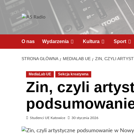
O nas
Wydarzenia
Kultura
Sport
STRONA GŁÓWNA
MEDIALAB UE
ZIN, CZYLI ARTY
MediaLab UE
Sekcja kreatywna
Zin, czyli arty
podsumowanie
Studenci UE Katowice
30 stycznia 2026