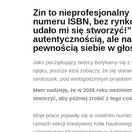
Zin to nieprofesjonaln
numeru ISBN, bez rynkow
udało mi się stworzyć!”
autentycznością, ale n
pewnością siebie w głos
Jako początkujący twórcy borykamy się z 
ojejku, jeszcze ktoś zobaczy, że się star
serduszek, pod wielogodzinnym projektem,
Mam nadzieję, że w 2026 roku weźmiem
stworzyć, aby później zrobić z tego coś
Moje prace pojawiły się w ostatnim nume
ramach sekcji kreatywnej Koła Naukowe
Uniwersytetu Ekonomicznego w Katowicac