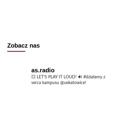
Zobacz nas
as.radio
💥 LET’S PLAY IT LOUD!
🔊 #działamy z
serca kampusu @uekatowice!