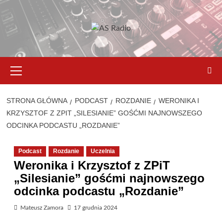
STRONA GŁÓWNA
PODCAST
ROZDANIE
WERONIKA I
KRZYSZTOF Z ZPIT „SILESIANIE” GOŚĆMI NAJNOWSZEGO
ODCINKA PODCASTU „ROZDANIE”
Podcast
Rozdanie
Uczelnia
Weronika i Krzysztof z ZPiT
„Silesianie” gośćmi najnowszego
odcinka podcastu „Rozdanie”
Mateusz Zamora
17 grudnia 2024