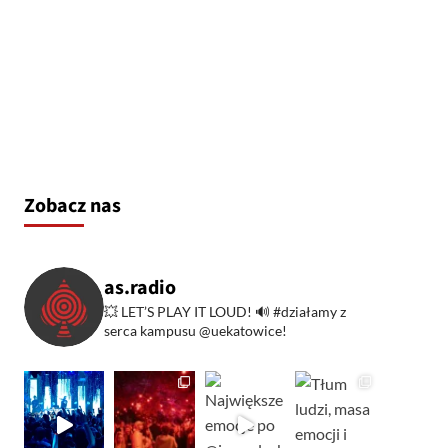
Zobacz nas
as.radio
💥 LET’S PLAY IT LOUD!
🔊 #działamy z
serca kampusu @uekatowice!