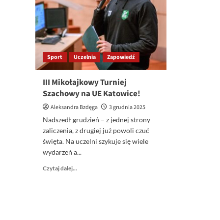
Sport
Uczelnia
Zapowiedź
III Mikołajkowy Turniej
Szachowy na UE Katowice!
Aleksandra Bzdęga
3 grudnia 2025
Nadszedł grudzień – z jednej strony
zaliczenia, z drugiej już powoli czuć
święta. Na uczelni szykuje się wiele
wydarzeń a...
Dowiedz
Czytaj dalej...
się
więcej
o
III
Mikołajkowy