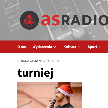
Przejdź
do
treści
O nas
Wydarzenia
Kultura
Sport
STRONA GŁÓWNA
TURNIEJ
turniej