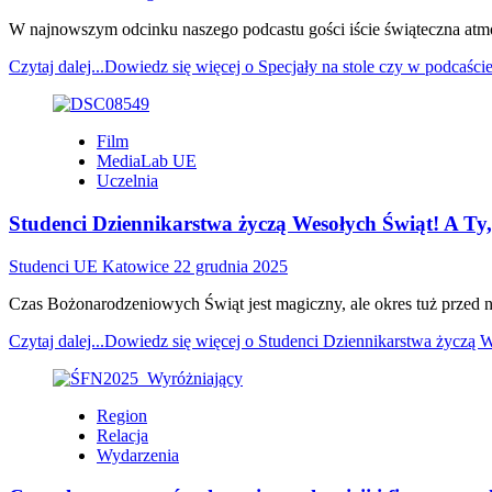
W najnowszym odcinku naszego podcastu gości iście świąteczna atmos
Czytaj dalej...
Dowiedz się więcej o Specjały na stole czy w podcaś
Film
MediaLab UE
Uczelnia
Studenci Dziennikarstwa życzą Wesołych Świąt! A Ty, 
Studenci UE Katowice
22 grudnia 2025
Czas Bożonarodzeniowych Świąt jest magiczny, ale okres tuż przed n
Czytaj dalej...
Dowiedz się więcej o Studenci Dziennikarstwa życzą We
Region
Relacja
Wydarzenia