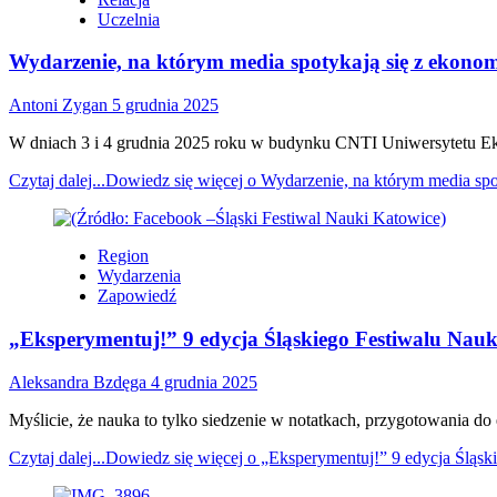
Uczelnia
Wydarzenie, na którym media spotykają się z ekon
Antoni Zygan
5 grudnia 2025
W dniach 3 i 4 grudnia 2025 roku w budynku CNTI Uniwersytetu Eko
Czytaj dalej...
Dowiedz się więcej o Wydarzenie, na którym media s
Region
Wydarzenia
Zapowiedź
„Eksperymentuj!” 9 edycja Śląskiego Festiwalu Nauk
Aleksandra Bzdęga
4 grudnia 2025
Myślicie, że nauka to tylko siedzenie w notatkach, przygotowania d
Czytaj dalej...
Dowiedz się więcej o „Eksperymentuj!” 9 edycja Śląsk