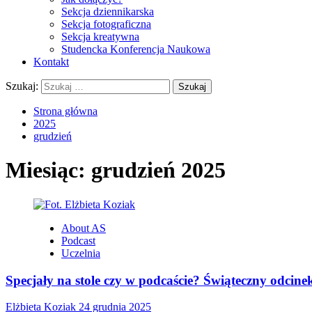
Sekcja dziennikarska
Sekcja fotograficzna
Sekcja kreatywna
Studencka Konferencja Naukowa
Kontakt
Szukaj:
Strona główna
2025
grudzień
Miesiąc:
grudzień 2025
About AS
Podcast
Uczelnia
Specjały na stole czy w podcaście? Świąteczny odci
Elżbieta Koziak
24 grudnia 2025