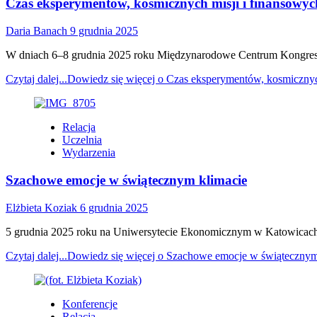
Czas eksperymentów, kosmicznych misji i finansowyc
Daria Banach
9 grudnia 2025
W dniach 6–8 grudnia 2025 roku Międzynarodowe Centrum Kongresow
Czytaj dalej...
Dowiedz się więcej o Czas eksperymentów, kosmicznyc
Relacja
Uczelnia
Wydarzenia
Szachowe emocje w świątecznym klimacie
Elżbieta Koziak
6 grudnia 2025
5 grudnia 2025 roku na Uniwersytecie Ekonomicznym w Katowicach 
Czytaj dalej...
Dowiedz się więcej o Szachowe emocje w świątecznym
Konferencje
Relacja