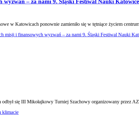
h wyzwań – za nami 9. Śląski Festiwal Nauki Katowice
e w Katowicach ponownie zamieniło się w tętniące życiem centrum 
h misji i finansowych wyzwań – za nami 9. Śląski Festiwal Nauki Ka
odbył się III Mikołajkowy Turniej Szachowy organizowany przez AZ
 klimacie