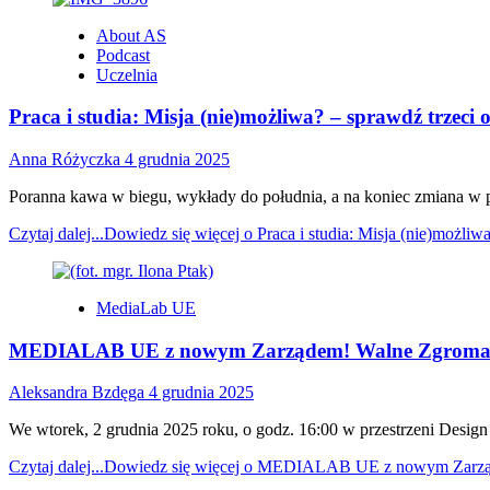
About AS
Podcast
Uczelnia
Praca i studia: Misja (nie)możliwa? – sprawdź trzeci
Anna Różyczka
4 grudnia 2025
Poranna kawa w biegu, wykłady do południa, a na koniec zmiana w pra
Czytaj dalej...
Dowiedz się więcej o Praca i studia: Misja (nie)możliw
MediaLab UE
MEDIALAB UE z nowym Zarządem! Walne Zgromad
Aleksandra Bzdęga
4 grudnia 2025
We wtorek, 2 grudnia 2025 roku, o godz. 16:00 w przestrzeni Desig
Czytaj dalej...
Dowiedz się więcej o MEDIALAB UE z nowym Zarzą