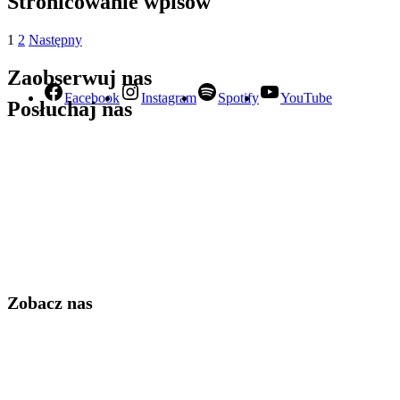
Stronicowanie wpisów
1
2
Następny
Zaobserwuj nas
Facebook
Instagram
Spotify
YouTube
Posłuchaj nas
Zobacz nas