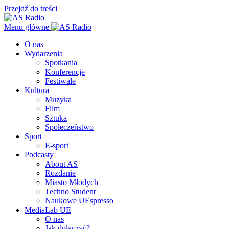
Przejdź do treści
Menu główne
O nas
Wydarzenia
Spotkania
Konferencje
Festiwale
Kultura
Muzyka
Film
Sztuka
Społeczeństwo
Sport
E-sport
Podcasty
About AS
Rozdanie
Miasto Młodych
Techno Student
Naukowe UEspresso
MediaLab UE
O nas
Jak dołączyć?