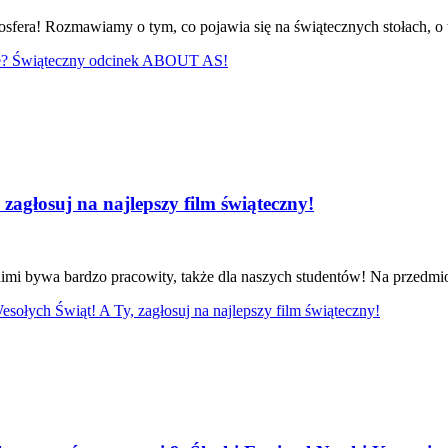
fera! Rozmawiamy o tym, co pojawia się na świątecznych stołach, o t
cie? Świąteczny odcinek ABOUT AS!
zagłosuj na najlepszy film świąteczny!
imi bywa bardzo pracowity, także dla naszych studentów! Na przedmio
sołych Świąt! A Ty, zagłosuj na najlepszy film świąteczny!