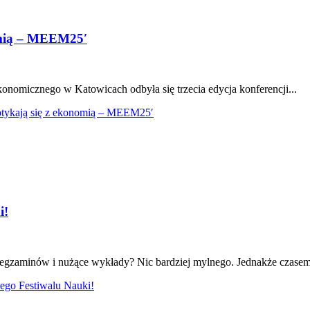
omią – MEEM25′
nomicznego w Katowicach odbyła się trzecia edycja konferencji...
potykają się z ekonomią – MEEM25′
i!
o egzaminów i nużące wykłady? Nic bardziej mylnego. Jednakże czasem
iego Festiwalu Nauki!