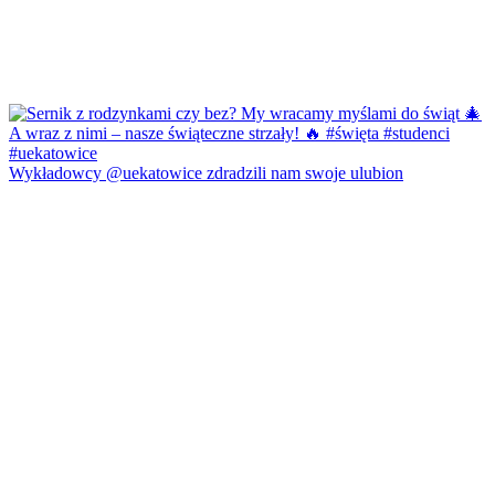
Wykładowcy @uekatowice zdradzili nam swoje ulubion