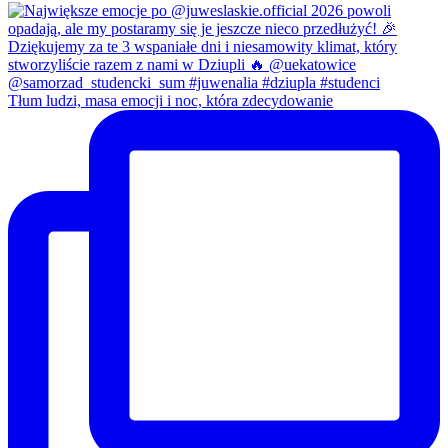
Tłum ludzi, masa emocji i noc, która zdecydowanie