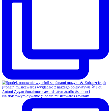
Na fioletowym dywanie @onair_musicawards zawitały