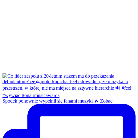
Spodek ponownie wypełnił się fanami muzyki 🔥 Zobac