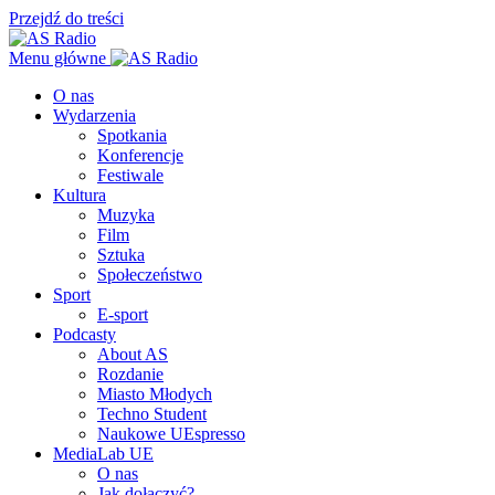
Przejdź do treści
Menu główne
O nas
Wydarzenia
Spotkania
Konferencje
Festiwale
Kultura
Muzyka
Film
Sztuka
Społeczeństwo
Sport
E-sport
Podcasty
About AS
Rozdanie
Miasto Młodych
Techno Student
Naukowe UEspresso
MediaLab UE
O nas
Jak dołączyć?