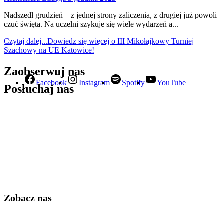
Nadszedł grudzień – z jednej strony zaliczenia, z drugiej już powoli
czuć święta. Na uczelni szykuje się wiele wydarzeń a...
Czytaj dalej...
Dowiedz się więcej o III Mikołajkowy Turniej
Szachowy na UE Katowice!
Zaobserwuj nas
Facebook
Instagram
Spotify
YouTube
Posłuchaj nas
Zobacz nas