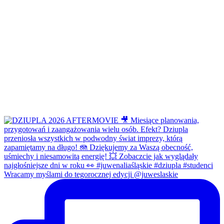
Wracamy myślami do tegorocznej edycji @juweslaskie