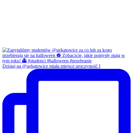
Dzisiaj na @uekatowice miała miejsce uroczystość I