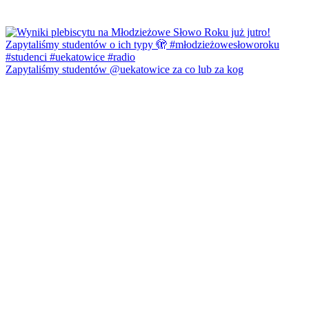
Zapytaliśmy studentów @uekatowice za co lub za kog