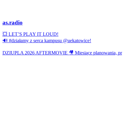
as.radio
💥 LET’S PLAY IT LOUD!
🔊 #działamy z serca kampusu @uekatowice!
DZIUPLA 2026 AFTERMOVIE 🎥 Miesiące planowania, pr