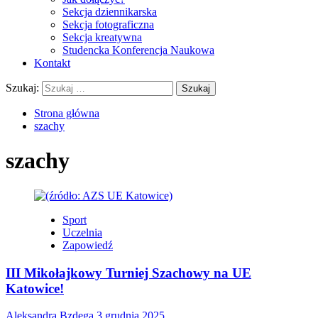
Sekcja dziennikarska
Sekcja fotograficzna
Sekcja kreatywna
Studencka Konferencja Naukowa
Kontakt
Szukaj:
Strona główna
szachy
szachy
Sport
Uczelnia
Zapowiedź
III Mikołajkowy Turniej Szachowy na UE
Katowice!
Aleksandra Bzdęga
3 grudnia 2025