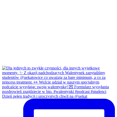
Dzień pełen tradycji i uroczystych chwil na @uekat