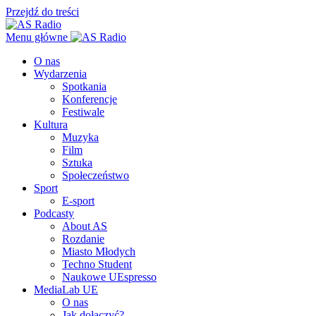
Przejdź do treści
Menu główne
O nas
Wydarzenia
Spotkania
Konferencje
Festiwale
Kultura
Muzyka
Film
Sztuka
Społeczeństwo
Sport
E-sport
Podcasty
About AS
Rozdanie
Miasto Młodych
Techno Student
Naukowe UEspresso
MediaLab UE
O nas
Jak dołączyć?