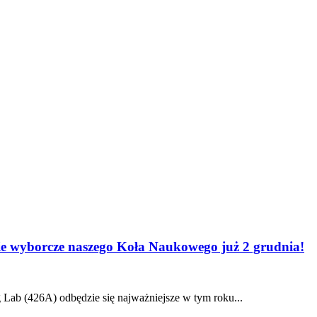
e wyborcze naszego Koła Naukowego już 2 grudnia!
g Lab (426A) odbędzie się najważniejsze w tym roku...