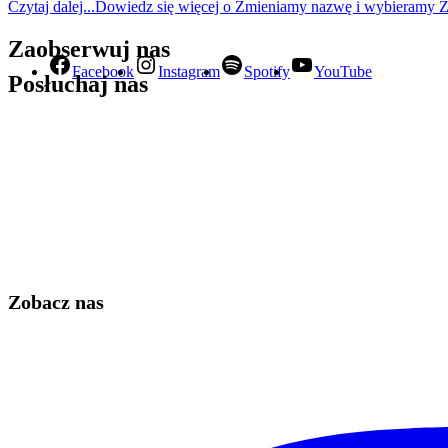
Czytaj dalej...
Dowiedz się więcej o Zmieniamy nazwę i wybieramy Z
Zaobserwuj nas
Facebook
Instagram
Spotify
YouTube
Posłuchaj nas
Zobacz nas