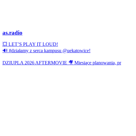
as.radio
💥 LET’S PLAY IT LOUD!
🔊 #działamy z serca kampusu @uekatowice!
DZIUPLA 2026 AFTERMOVIE 🎥 Miesiące planowania, pr