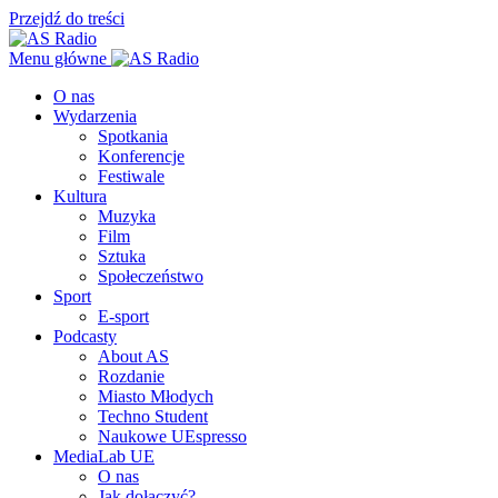
Przejdź do treści
Menu główne
O nas
Wydarzenia
Spotkania
Konferencje
Festiwale
Kultura
Muzyka
Film
Sztuka
Społeczeństwo
Sport
E-sport
Podcasty
About AS
Rozdanie
Miasto Młodych
Techno Student
Naukowe UEspresso
MediaLab UE
O nas
Jak dołączyć?