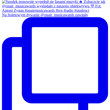
Na fioletowym dywanie @onair_musicawards zawitały