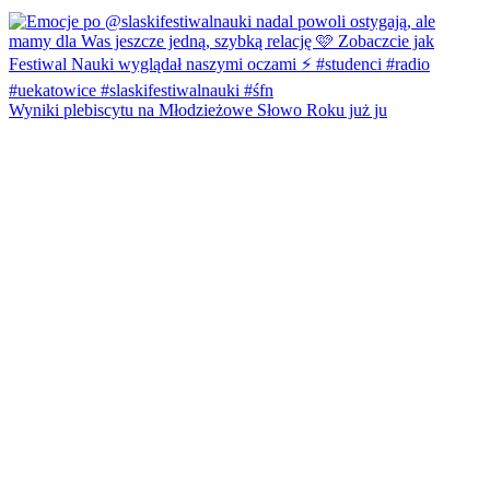
Wyniki plebiscytu na Młodzieżowe Słowo Roku już ju