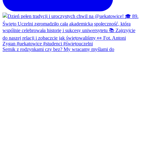
Sernik z rodzynkami czy bez? My wracamy myślami do