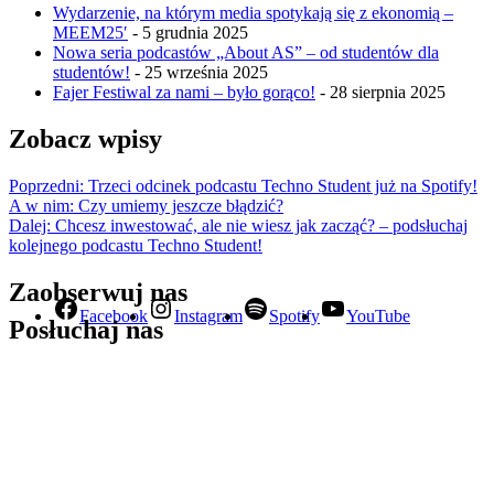
Wydarzenie, na którym media spotykają się z ekonomią –
MEEM25′
- 5 grudnia 2025
Nowa seria podcastów „About AS” – od studentów dla
studentów!
- 25 września 2025
Fajer Festiwal za nami – było gorąco!
- 28 sierpnia 2025
Zobacz wpisy
Poprzedni:
Trzeci odcinek podcastu Techno Student już na Spotify!
A w nim: Czy umiemy jeszcze błądzić?
Dalej:
Chcesz inwestować, ale nie wiesz jak zacząć? – podsłuchaj
kolejnego podcastu Techno Student!
Zaobserwuj nas
Facebook
Instagram
Spotify
YouTube
Posłuchaj nas