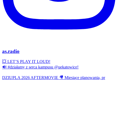
as.radio
💥 LET’S PLAY IT LOUD!
🔊 #działamy z serca kampusu @uekatowice!
DZIUPLA 2026 AFTERMOVIE 🎥 Miesiące planowania, pr