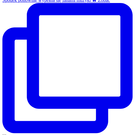
Spodek ponownie wypełnił się fanami muzyki 🔥 Zobac