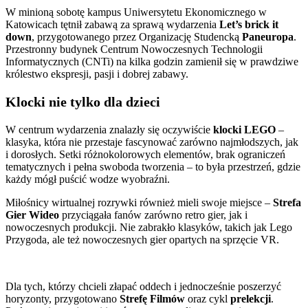
W minioną sobotę kampus Uniwersytetu Ekonomicznego w
Katowicach tętnił zabawą za sprawą wydarzenia
Let’s brick it
down
, przygotowanego przez Organizację Studencką
Paneuropa
.
Przestronny budynek Centrum Nowoczesnych Technologii
Informatycznych (CNTi) na kilka godzin zamienił się w prawdziwe
królestwo ekspresji, pasji i dobrej zabawy.
Klocki nie tylko dla dzieci
W centrum wydarzenia znalazły się oczywiście
klocki LEGO
–
klasyka, która nie przestaje fascynować zarówno najmłodszych, jak
i dorosłych. Setki różnokolorowych elementów, brak ograniczeń
tematycznych i pełna swoboda tworzenia – to była przestrzeń, gdzie
każdy mógł puścić wodze wyobraźni.
Miłośnicy wirtualnej rozrywki również mieli swoje miejsce –
Strefa
Gier Wideo
przyciągała fanów zarówno retro gier, jak i
nowoczesnych produkcji. Nie zabrakło klasyków, takich jak Lego
Przygoda, ale też nowoczesnych gier opartych na sprzęcie VR.
Dla tych, którzy chcieli złapać oddech i jednocześnie poszerzyć
horyzonty, przygotowano
Strefę Filmów
oraz cykl
prelekcji
.