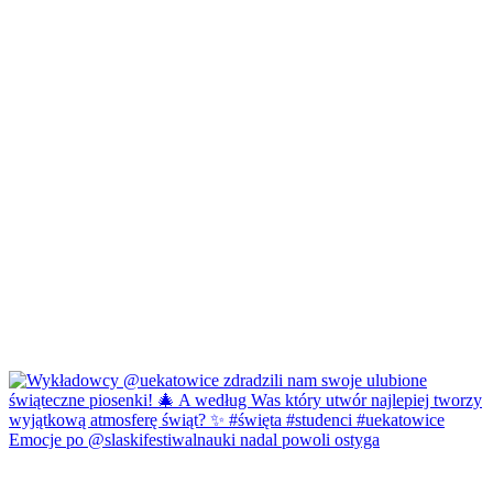
Emocje po @slaskifestiwalnauki nadal powoli ostyga