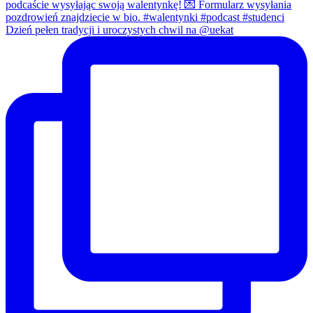
Dzień pełen tradycji i uroczystych chwil na @uekat