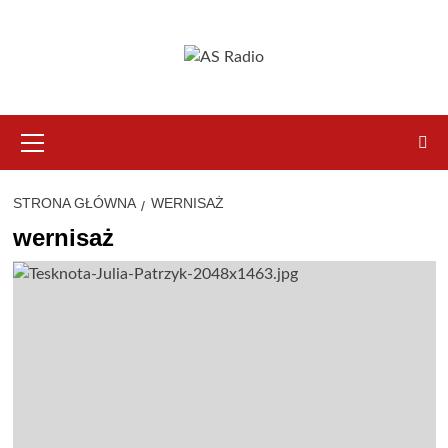
Przejdź
do
treści
Menu
główne
STRONA GŁÓWNA
WERNISAŻ
wernisaż