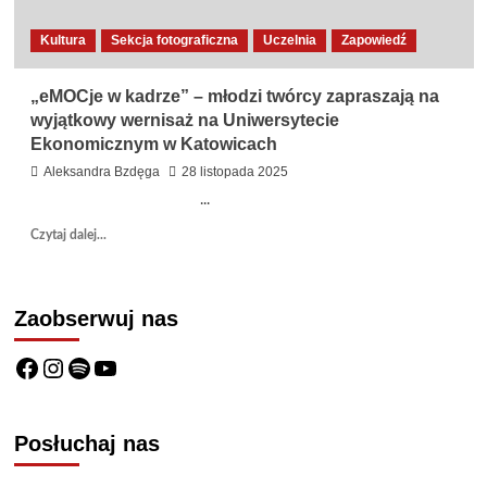
Kultura
Sekcja fotograficzna
Uczelnia
Zapowiedź
„eMOCje w kadrze” – młodzi twórcy zapraszają na
wyjątkowy wernisaż na Uniwersytecie
Ekonomicznym w Katowicach
Aleksandra Bzdęga
28 listopada 2025
...
Dowiedz
Czytaj dalej...
się
więcej
o
Zaobserwuj nas
„eMOCje
w
kadrze”
Facebook
Instagram
Spotify
YouTube
–
młodzi
twórcy
Posłuchaj nas
zapraszają
na
wyjątkowy