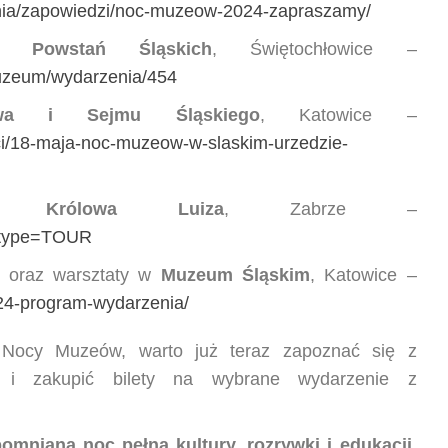
zenia/zapowiedzi/noc-muzeow-2024-zapraszamy/
m Powstań Śląskich
, Świętochłowice –
muzeum/wydarzenia/454
wa i Sejmu Śląskiego
, Katowice –
sci/18-maja-noc-muzeow-w-slaskim-urzedzie-
ni Królowa Luiza
, Zabrze –
p?type=TOUR
h oraz warsztaty w
Muzeum Śląskim
, Katowice –
24-program-wydarzenia/
Nocy Muzeów, warto już teraz zapoznać się z
 i zakupić bilety na wybrane wydarzenie z
mniana noc pełna kultury, rozrywki i edukacji.