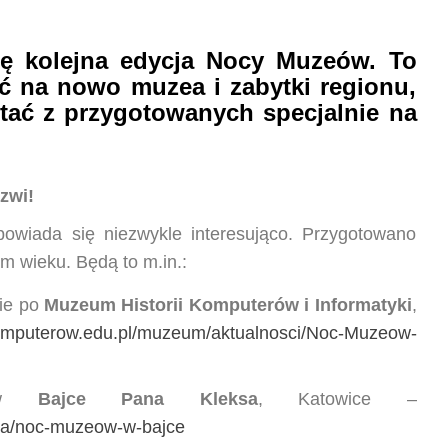
ię kolejna edycja Nocy Muzeów. To
ć na nowo muzea i zabytki regionu,
stać z przygotowanych specjalnie na
zwi!
wiada się niezwykle interesująco. Przygotowano
m wieku. Będą to m.in.:
ie po
Muzeum Historii Komputerów i Informatyki
,
mputerow.edu.pl/muzeum/aktualnosci/Noc-Muzeow-
y w
Bajce Pana Kleksa
, Katowice –
nia/noc-muzeow-w-bajce