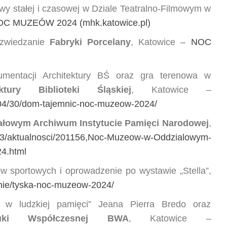
wy stałej i czasowej w Dziale Teatralno-Filmowym w
C MUZEÓW 2024 (mhk.katowice.pl)
 zwiedzanie
Fabryki Porcelany
, Katowice –
NOC
umentacji Architektury BŚ oraz gra terenowa w
ktury Biblioteki Śląskiej
, Katowice –
4/04/30/dom-tajemnic-noc-muzeow-2024/
ałowym Archiwum Instytucie Pamięci Narodowej
,
l/pl3/aktualnosci/201156,Noc-Muzeow-w-Oddzialowym-
4.html
w sportowych i oprowadzenie po wystawie „Stella”,
enie/tyska-noc-muzeow-2024/
 w ludzkiej pamięci” Jeana Pierra Bredo oraz
tuki Współczesnej BWA
, Katowice –