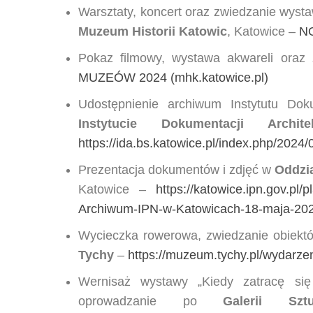
Warsztaty, koncert oraz zwiedzanie wysta
Muzeum Historii Katowic
, Katowice –
NO
Pokaz filmowy, wystawa akwareli oraz
MUZEÓW 2024 (mhk.katowice.pl)
Udostępnienie archiwum Instytutu Dok
Instytucie Dokumentacji Archite
https://ida.bs.katowice.pl/index.php/202
Prezentacja dokumentów i zdjęć w
Oddzi
Katowice –
https://katowice.ipn.gov.p
Archiwum-IPN-w-Katowicach-18-maja-202
Wycieczka rowerowa, zwiedzanie obiektó
Tychy
–
https://muzeum.tychy.pl/wydarz
Wernisaż wystawy „Kiedy zatracę się
oprowadzanie po
Galerii Sz