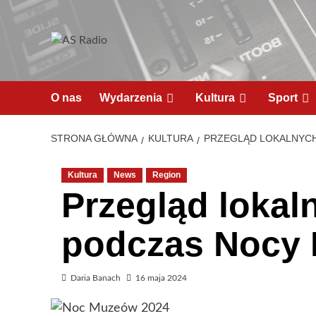
O nas
Wydarzenia
Kultura
Sport
STRONA GŁÓWNA
KULTURA
PRZEGLĄD LOKALNYC
Kultura
News
Region
Przegląd loka
podczas Nocy
Daria Banach
16 maja 2024