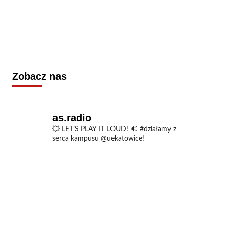
Zobacz nas
as.radio
💥 LET’S PLAY IT LOUD!
🔊 #działamy z
serca kampusu @uekatowice!