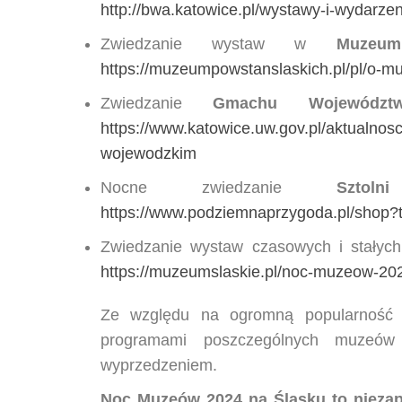
http://bwa.katowice.pl/wystawy-i-wydar
Zwiedzanie wystaw w
Muzeu
https://muzeumpowstanslaskich.pl/pl/o-
Zwiedzanie
Gmachu Województ
https://www.katowice.uw.gov.pl/aktualno
wojewodzkim
Nocne zwiedzanie
Sztol
https://www.podziemnaprzygoda.pl/sho
Zwiedzanie wystaw czasowych i stałyc
https://muzeumslaskie.pl/noc-muzeow-20
Ze względu na ogromną popularność 
programami poszczególnych muzeów
wyprzedzeniem.
Noc Muzeów 2024 na Śląsku to niezapo