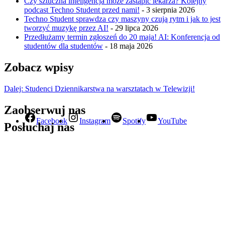
Czy sztuczna inteligencja może zastąpić lekarza? Kolejny
podcast Techno Student przed nami!
- 3 sierpnia 2026
Techno Student sprawdza czy maszyny czują rytm i jak to jest
tworzyć muzykę przez AI!
- 29 lipca 2026
Przedłużamy termin zgłoszeń do 20 maja! AI: Konferencja od
studentów dla studentów
- 18 maja 2026
Zobacz wpisy
Dalej:
Studenci Dziennikarstwa na warsztatach w Telewizji!
Zaobserwuj nas
Facebook
Instagram
Spotify
YouTube
Posłuchaj nas