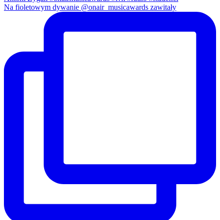
Na fioletowym dywanie @onair_musicawards zawitały