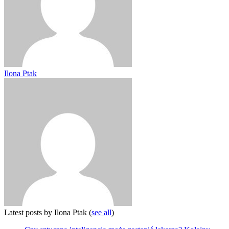
Ilona Ptak
Latest posts by Ilona Ptak
(
see all
)