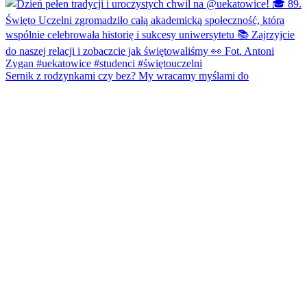
Sernik z rodzynkami czy bez? My wracamy myślami do