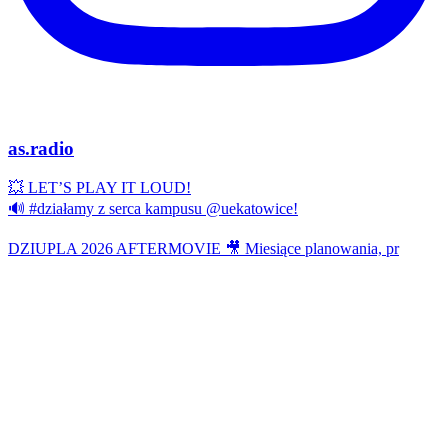
as.radio
💥 LET’S PLAY IT LOUD!
🔊 #działamy z serca kampusu @uekatowice!
DZIUPLA 2026 AFTERMOVIE 🎥 Miesiące planowania, pr