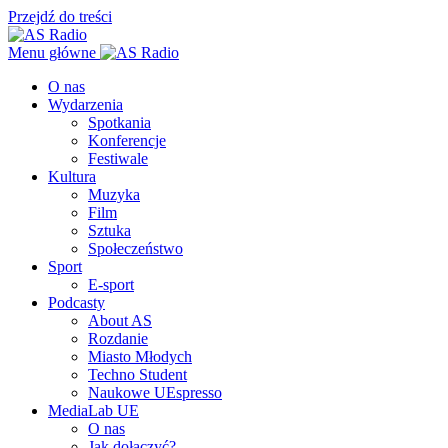
Przejdź do treści
Menu główne
O nas
Wydarzenia
Spotkania
Konferencje
Festiwale
Kultura
Muzyka
Film
Sztuka
Społeczeństwo
Sport
E-sport
Podcasty
About AS
Rozdanie
Miasto Młodych
Techno Student
Naukowe UEspresso
MediaLab UE
O nas
Jak dołączyć?