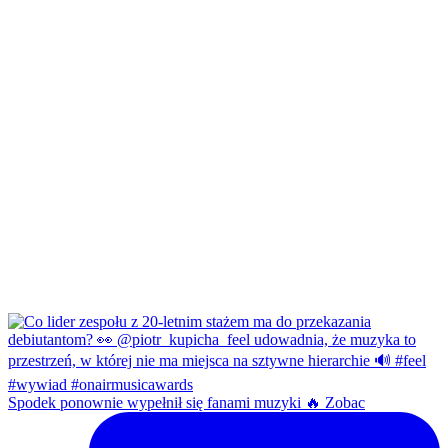
Spodek ponownie wypełnił się fanami muzyki 🔥 Zobac