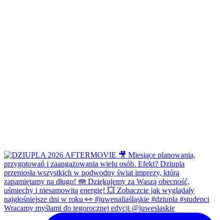
Wracamy myślami do tegorocznej edycji @juweslaskie