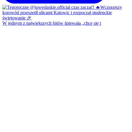
W jednym z największych hitów śpiewała „chcę się t