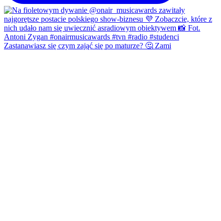
Zastanawiasz się czym zająć się po maturze? 🤔 Zami