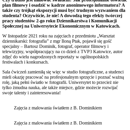
plan filmowy i osadzić w kadrze anonimowego informatora? A
także czy trójkąt ekspozycji musi być trudnym wyzwaniem dla
studenta? Oczywiście, że nie! A dowodzą tego efekty twórczej
pracy studentów 2-go roku Dziennikarstwa i Komunikacji
Społecznej na Uniwersytecie Ekonomicznym w Katowicach.
W listopadzie 2021 roku na zajęciach z przedmiotu „Warsztat
dziennikarski: fotografia” z mgr Iloną Ptak, pojawił się gość
specjalny – Bartosz Dominik, fotograf, operator filmowy i
telewizyjny, współpracujący na co dzień z TVP3 Katowice, autor
zdjęć do wielu nagrodzonych reportaży w ogólnopolskich
festiwalach i konkursach.
Sala ćwiczeń zamieniłą się więc w studio fotograficzne, a studenci
mieli okazję pracować na profesjonalnym sprzęcie i poznać ważną
rolę, jaką pełni światło w fotografii. Uniwersytet to przecież nie
tylko żmudna nauka, ale także miejsce, gdzie możecie rozwijać
swoje talenty i zainteresowania!
Zajęcia z malowania światłem z B. Dominikiem
Zajęcia z malowania światłem z B. Dominikiem