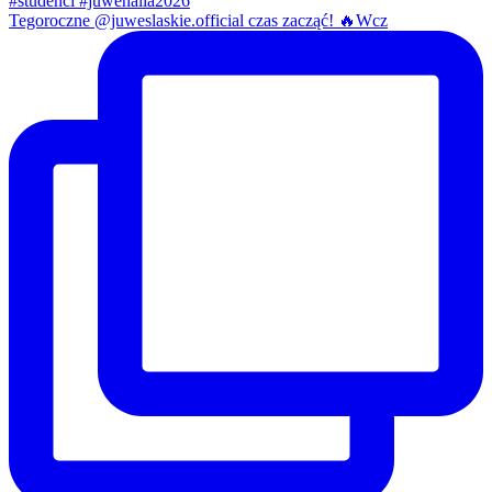
Tegoroczne @juweslaskie.official czas zacząć! 🔥Wcz