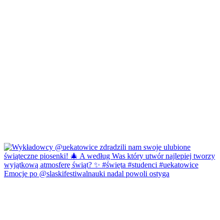
Emocje po @slaskifestiwalnauki nadal powoli ostyga