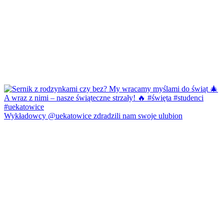
Wykładowcy @uekatowice zdradzili nam swoje ulubion