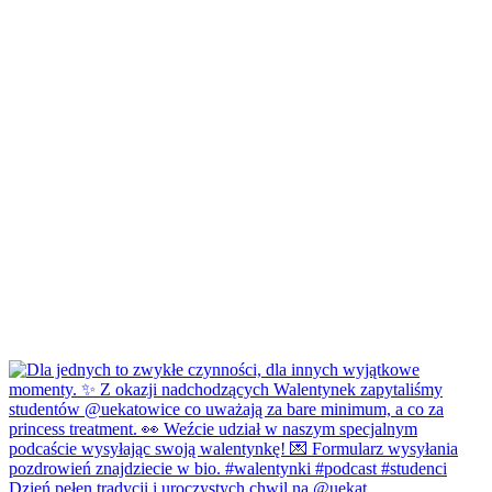
Dzień pełen tradycji i uroczystych chwil na @uekat