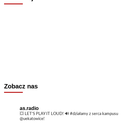
Polski
Zobacz nas
as.radio
💥 LET’S PLAY IT LOUD!
🔊 #działamy z serca kampusu
@uekatowice!