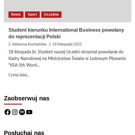
News
Sport
Uczelnia
Student kierunku International Business powołany
do reprezentacji Polski
Adrianna Kochańska
19 listopada 2022
18 listopada br. Student naszej Uczelni otrzymał powołanie do
Kadry Narodowej na Mistrzostwa Świata w Lodowym Pływaniu
"IISA 5th Word...
Dowiedz
Czytaj dalej...
się
więcej
o
Zaobserwuj nas
Student
kierunku
International
Facebook
Instagram
Spotify
YouTube
Business
powołany
do
Posłuchaj nas
reprezentacji