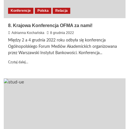
Konferencje
Polska
Relacja
8. Krajowa Konferencja OFMA za nami!
Adrianna Kochańska
8 grudnia 2022
Między 2 a 4 grudnia 2022 roku odbyła się konferencja
Ogólnopolskiego Forum Mediów Akademickich organizowana
przez Warszawski Instytut Bankowości. Konferencja...
Dowiedz
Czytaj dalej...
się
więcej
o
8.
Krajowa
Konferencja
OFMA
za
nami!