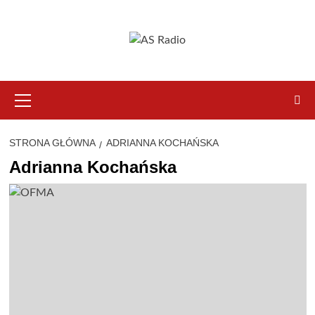
Przejdź
do
treści
Menu
główne
STRONA GŁÓWNA
ADRIANNA KOCHAŃSKA
Adrianna Kochańska