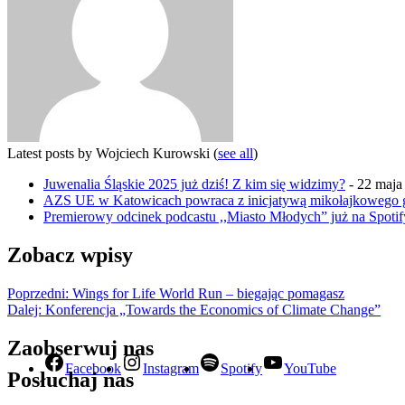
Latest posts by Wojciech Kurowski
(
see all
)
Juwenalia Śląskie 2025 już dziś! Z kim się widzimy?
- 22 maja
AZS UE w Katowicach powraca z inicjatywą mikołajkowego g
Premierowy odcinek podcastu ,,Miasto Młodych” już na Spotif
Zobacz wpisy
Poprzedni:
Wings for Life World Run – biegając pomagasz
Dalej:
Konferencja „Towards the Economics of Climate Change”
Zaobserwuj nas
Facebook
Instagram
Spotify
YouTube
Posłuchaj nas