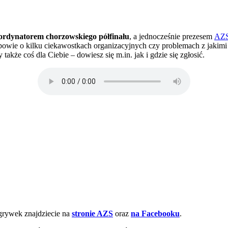
rdynatorem chorzowskiego półfinału
, a jednocześnie prezesem
AZS
powie o kilku ciekawostkach organizacyjnych czy problemach z jakimi m
że coś dla Ciebie – dowiesz się m.in. jak i gdzie się zgłosić.
grywek znajdziecie na
stronie AZS
oraz
na Facebooku
.